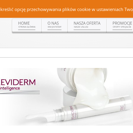
Czerteż 161, 38-500 Sanok | tel. (13) 464 99 92 | kom. +48 502 315 048 | kom.
określić opcję przechowywania plików cookie w ustawieniach Twoj
HOME
O NAS
NASZA OFERTA
PROMOCJE
STRONA GŁÓWNA
KIM JESTEŚMY
NASZE USŁUGI
OFERTY SPECJALNE