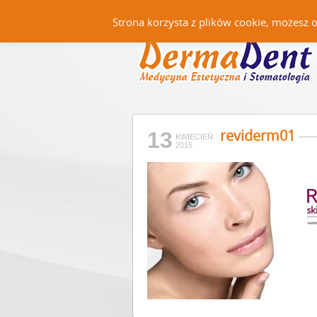
Strona korzysta z plików cookie, możesz 
reviderm01
13
KWIECIEŃ
2015