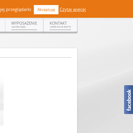
 +48 519 108 720 | kontakt@dermadent.pl |
Facebook
ej przeglądarki.
Czytaj więcej
Akceptuję
WYPOSAŻENIE
KONTAKT
GALERIA ZDJĘĆ
UMÓW SIĘ NA WIZYTĘ