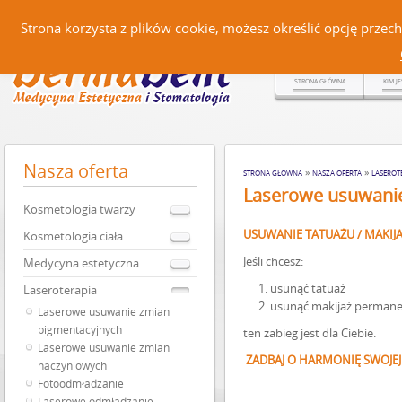
Czerteż 161, 38-500 Sanok |
Strona korzysta z plików cookie, możesz określić opcję prze
HOME
O 
STRONA GŁÓWNA
KIM J
Nasza
oferta
»
»
STRONA GŁÓWNA
NASZA OFERTA
LASEROT
Laserowe usuwanie
Kosmetologia twarzy
USUWANIE TATUAŻU / MAKI
Kosmetologia ciała
Jeśli chcesz:
Medycyna estetyczna
usunąć tatuaż
Laseroterapia
usunąć makijaż perman
Laserowe usuwanie zmian
pigmentacyjnych
ten zabieg jest dla Ciebie.
Laserowe usuwanie zmian
ZADBAJ O HARMONIĘ SWOJEJ
naczyniowych
Fotoodmładzanie
Laserowe odmładzanie –