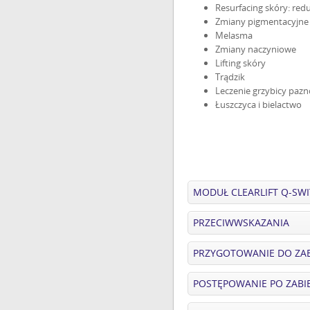
Resurfacing skóry: red
Zmiany pigmentacyjne
Melasma
Zmiany naczyniowe
Lifting skóry
Trądzik
Leczenie grzybicy pazn
Łuszczyca i bielactwo
MODUŁ CLEARLIFT Q-SW
PRZECIWWSKAZANIA
PRZYGOTOWANIE DO ZA
POSTĘPOWANIE PO ZABI