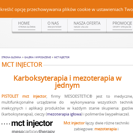
Czerteż 161, 38-500 Sanok | tel. (13) 464 99 92 | kom. +48 502 315 048 | kom.
określić opcję przechowywania plików cookie w ustawieniach Twoj
HOME
O NAS
NASZA OFERTA
PROMOCJE
STRONA GŁÓWNA
KIM JESTEŚMY
NASZE USŁUGI
OFERTY SPECJALNE
»
»
STRONA GŁÓWNA
GALERIA I WYPOSAŻENIE
MCT INJECTOR
MCT INJECTOR
Karboksyterapia i mezoterapia w
jednym
PISTOLET mct injector
, firmy MESOESTETIC® jest to medyczne,
multifunkcjonalne urządzenie do wykonywania wszystkich technik
iniekcyjnych i aplikacji produktów w każdym stanie skupienia: gazów
(karboksyterapia), cieczy (
mezoterapia igłowa
) i polimerów (wypełniacze).
Mct injector
łączy dwie różne techniki
zabiegowe:
mezoterapia
i