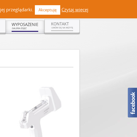
 +48 519 108 720 | kontakt@dermadent.pl |
Facebook
ej przeglądarki.
Czytaj więcej
Akceptuję
KONTAKT
WYPOSAŻENIE
UMÓW SIĘ NA WIZYTĘ
GALERIA ZDJĘĆ