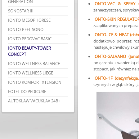
GENERATION
IONTO-VAC & SPRAY (n
zanieczyszczeń, spryski
SONOSTAR III
IONTO-SKIN REGULATOR
IONTO MESOPHORESE
zaaplikowanych preparat
IONTO-PEEL SONO
IONTO-ICE & HEAT (chłod
IONTO PEDOVAC BASIC
dodatkowo poprzez rozg
następuje chwilowy skur
IONTO BEAUTY-TOWER
CONCEPT
IONTO-GALVANO (jonof
połączeniu z wanienką 
IONTO WELLNESS BALANCE
stopach, jak również na
IONTO WELLNESS LIEGE
IONTO-HF (dezynfekcja
IONTO KOMFORT XTENSION
czynnych w głąb skóry, j
FOTEL DO PEDICURE
AUTOKLAW VACUKLAV 24B+