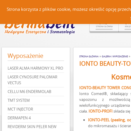
Czerteż 161, 38-500 Sanok |
Strona korzysta z plików cookie, możesz określić opcję prze
HOME
O 
STRONA GŁÓWNA
KIM J
Wyposażenie
»
»
STRONA GŁÓWNA
GALERIA I WYPOSAŻENIE
IONTO BEAUTY-T
LASER ALMA HARMONY XL PRO
Kosme
LASER CYNOSURE PALOMAR
VECTUS
IONTO-BEAUTY TOWER CON
CELLU M6 ENDERMOLAB
Ionto Comed®, składający 
vapozonu z możliwości
TMT SYSTEM
wielofunkcyjnego urządzenia
MCT INJECTOR
ciała.
IONTO-PROFI
składa si
DERMAPEN 4
IONTO-PEEL (peeling, oc
do mikromasażu i ściera
REVIDERM SKIN PELER NEW