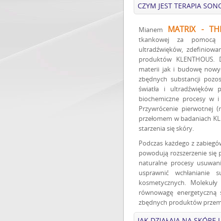
CZYM JEST TERAPIA SON
MATRIX - TH
Mianem
tkankowej za pomocą m
ultradźwięków, zdefiniowan
produktów KLENTHOUS. Dz
materii jak i budowę nowy
zbędnych substancji pozos
światła i ultradźwięków 
biochemiczne procesy w i
Przywrócenie pierwotnej (m
przełomem w badaniach KL
starzenia się skóry.
Podczas każdego z zabiegów
powodują rozszerzenie się
naturalne procesy usuwani
usprawnić wchłanianie s
kosmetycznych. Molekuły
równowagę energetyczną s
zbędnych produktów przemia
JAK DZIAŁAJĄ NA SKÓRĘ 