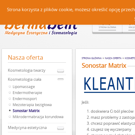
Czerteż 161, 38-500 Sanok |
Strona korzysta z plików cookie, możesz określić opcję prze
HOME
O 
STRONA GŁÓWNA
KIM J
Nasza
oferta
»
»
STRONA GŁÓWNA
NASZA OFERTA
KOSMETO
Sonostar Matrix
Kosmetologia twarzy
Kosmetologia ciała
Lipomassage
Endermotherapie
Endermosport
Jeśli:
Mezoterapia bezigłowa
Sonostar Matrix
doskwiera Ci ból pleców
Mikrodermabrazja korundowa
masz problemy z zastoja
chcesz poprawić elastyc
Medycyna estetyczna
czujesz się wyczerpany