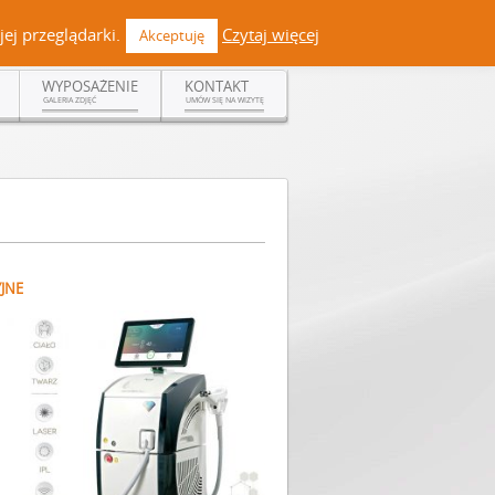
 +48 519 108 720 | kontakt@dermadent.pl |
Facebook
ej przeglądarki.
Czytaj więcej
Akceptuję
WYPOSAŻENIE
KONTAKT
GALERIA ZDJĘĆ
UMÓW SIĘ NA WIZYTĘ
JNE