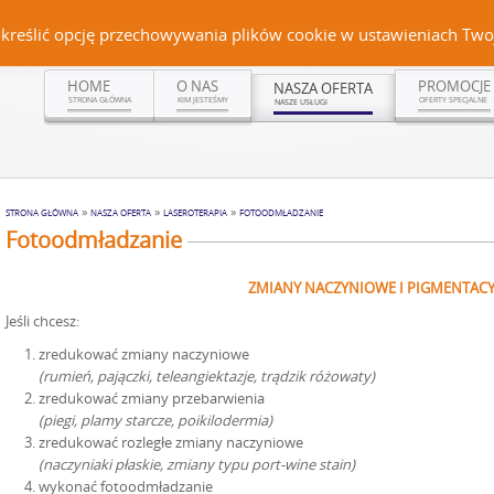
Czerteż 161, 38-500 Sanok | tel. (13) 464 99 92 | kom. +48 502 315 048 | kom.
określić opcję przechowywania plików cookie w ustawieniach Twoj
HOME
O NAS
PROMOCJE
NASZA OFERTA
STRONA GŁÓWNA
KIM JESTEŚMY
OFERTY SPECJALNE
NASZE USŁUGI
»
»
»
STRONA GŁÓWNA
NASZA OFERTA
LASEROTERAPIA
FOTOODMŁADZANIE
Fotoodmładzanie
ZMIANY NACZYNIOWE I PIGMENTACY
Jeśli chcesz:
zredukować zmiany naczyniowe
(rumień, pajączki, teleangiektazje, trądzik różowaty)
zredukować zmiany przebarwienia
(piegi, plamy starcze, poikilodermia)
zredukować rozległe zmiany naczyniowe
(naczyniaki płaskie, zmiany typu port-wine stain)
wykonać fotoodmładzanie