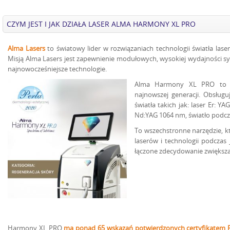
CZYM JEST I JAK DZIAŁA LASER ALMA HARMONY XL PRO
Alma Lasers
to światowy lider w rozwiązaniach technologii światła lase
Misją Alma Lasers jest zapewnienie modułowych, wysokiej wydajności sy
najnowocześniejsze technologie.
Alma Harmony XL PRO to mu
najnowszej generacji. Obsługu
światła takich jak: laser Er: 
Nd:YAG 1064 nm, światło podcze
To wszechstronne narzędzie, k
laserów i technologii podczas
łączone zdecydowanie zwiększa
Harmony XL PRO
ma ponad 65 wskazań potwierdzonych certyfikatem 