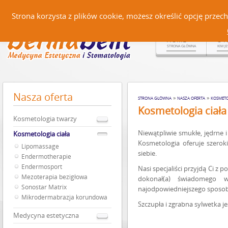
Czerteż 161, 38-500 Sanok |
Strona korzysta z plików cookie, możesz określić opcję prze
HOME
O 
STRONA GŁÓWNA
KIM J
Nasza
oferta
»
»
STRONA GŁÓWNA
NASZA OFERTA
KOSMETO
Kosmetologia ciała
Kosmetologia twarzy
Niewątpliwie smukłe, jędrne 
Kosmetologia ciała
Kosmetologia oferuje szerok
Lipomassage
siebie.
Endermotherapie
Endermosport
Nasi specjaliści przyjdą Ci z 
Mezoterapia bezigłowa
dokonał(a) świadomego 
Sonostar Matrix
najodpowiedniejszego sposobu
Mikrodermabrazja korundowa
Szczupła i zgrabna sylwetka je
Medycyna estetyczna