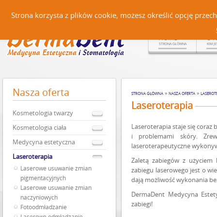
Czerteż 161, 38-500 Sanok |
Strona korzysta z plików cookie, możesz określić opcję prze
HOME
O 
STRONA GŁÓWNA
KIM J
Nasza
oferta
»
»
STRONA GŁÓWNA
NASZA OFERTA
LASEROT
Laseroterapia
Kosmetologia twarzy
Laseroterapia staje się coraz
Kosmetologia ciała
i problemami skóry. Zrewo
Medycyna estetyczna
laseroterapeutyczne wykonywa
Laseroterapia
Zaletą zabiegów z użyciem l
Laserowe usuwanie zmian
zabiegu laserowego jest o wi
pigmentacyjnych
dają możliwość wykonania be
Laserowe usuwanie zmian
DermaDent Medycyna Estetyc
naczyniowych
zabiegi!
Fotoodmładzanie
Laserowe odmładzanie –