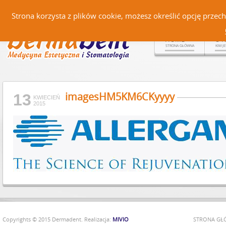
Czerteż 161, 38-500 Sanok |
Strona korzysta z plików cookie, możesz określić opcję prze
HOME
O 
STRONA GŁÓWNA
KIM J
imagesHM5KM6CKyyyy
13
KWIECIEŃ
2015
Copyrights © 2015 Dermadent. Realizacja:
MIVIO
STRONA G