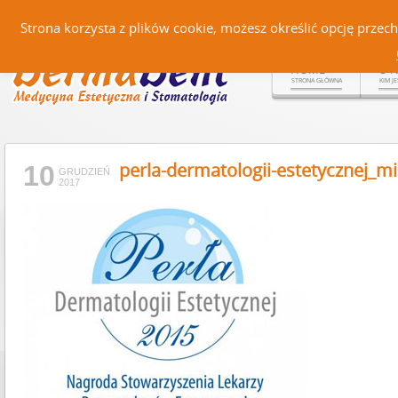
Czerteż 161, 38-500 Sanok |
Strona korzysta z plików cookie, możesz określić opcję prze
HOME
O 
STRONA GŁÓWNA
KIM J
perla-dermatologii-estetycznej_m
10
GRUDZIEŃ
2017