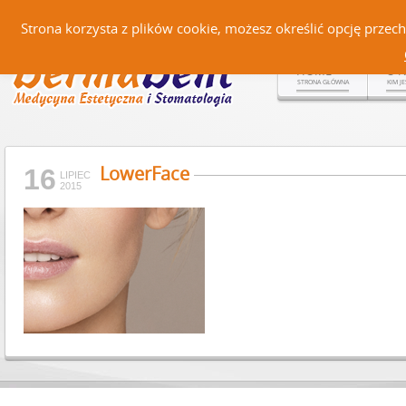
Czerteż 161, 38-500 Sanok |
Strona korzysta z plików cookie, możesz określić opcję prze
HOME
O 
STRONA GŁÓWNA
KIM J
LowerFace
16
LIPIEC
2015