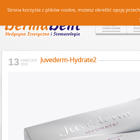
Czerteż 161, 38-500 Sanok |
Strona korzysta z plików cookie, możesz określić opcję prze
HOME
O 
STRONA GŁÓWNA
KIM J
Juvederm-Hydrate2
13
KWIECIEŃ
2015