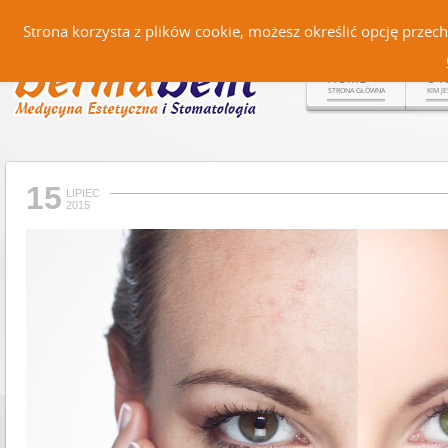
Czerteż 161, 38-500 Sanok |
Strona korzysta z plików cookie, możesz określić opcję prze
HOME
O 
STRONA GŁÓWNA
KIM J
15
LIPIEC
2015