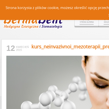
Czerteż 161, 38-500 Sanok |
Strona korzysta z plików cookie, możesz określić opcję prze
HOME
O 
STRONA GŁÓWNA
KIM J
kurs_neinvazivnoi_mezoterapii_pre
12
KWIECIEŃ
2015