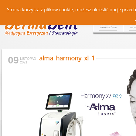
Czerteż 161, 38-500 Sanok |
Strona korzysta z plików cookie, możesz określić opcję prze
HOME
O 
STRONA GŁÓWNA
KIM J
alma_harmony_xl_1
09
LISTOPAD
2021