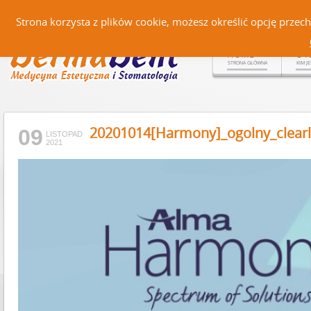
Czerteż 161, 38-500 Sanok |
Strona korzysta z plików cookie, możesz określić opcję prze
HOME
O 
STRONA GŁÓWNA
KIM J
20201014[Harmony]_ogolny_clearl
09
LISTOPAD
2021