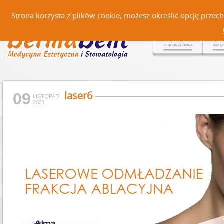
Czerteż 161, 38-500 Sanok |
Strona korzysta z plików cookie, możesz określić opcję prze
HOME
O 
STRONA GŁÓWNA
KIM J
laser6
09
LISTOPAD
2021