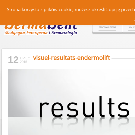
Czerteż 161, 38-500 Sanok |
Strona korzysta z plików cookie, możesz określić opcję prze
HOME
O 
STRONA GŁÓWNA
KIM J
visuel-resultats-endermolift
12
LIPIEC
2015