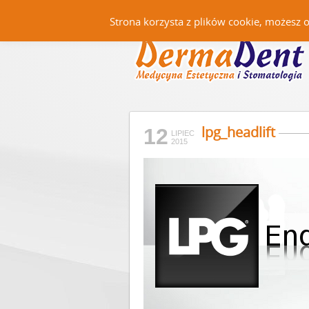
Strona korzysta z plików cookie, możesz 
lpg_headlift
12
LIPIEC
2015