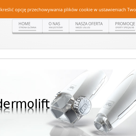
Czerteż 161, 38-500 Sanok | tel. (13) 464 99 92 | kom. +48 502 315 048 | kom.
określić opcję przechowywania plików cookie w ustawieniach Twoj
HOME
O NAS
NASZA OFERTA
PROMOCJE
STRONA GŁÓWNA
KIM JESTEŚMY
NASZE USŁUGI
OFERTY SPECJALNE