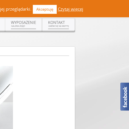
 +48 519 108 720 | kontakt@dermadent.pl |
Facebook
ej przeglądarki.
Czytaj więcej
Akceptuję
WYPOSAŻENIE
KONTAKT
GALERIA ZDJĘĆ
UMÓW SIĘ NA WIZYTĘ