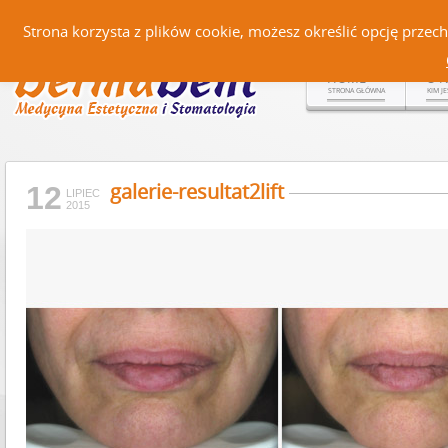
Czerteż 161, 38-500 Sanok |
Strona korzysta z plików cookie, możesz określić opcję prze
HOME
O 
STRONA GŁÓWNA
KIM J
galerie-resultat2lift
12
LIPIEC
2015