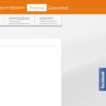
 +48 519 108 720 | kontakt@dermadent.pl |
Facebook
ej przeglądarki.
Czytaj więcej
Akceptuję
WYPOSAŻENIE
KONTAKT
GALERIA ZDJĘĆ
UMÓW SIĘ NA WIZYTĘ