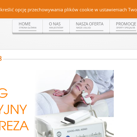
Czerteż 161, 38-500 Sanok | tel. (13) 464 99 92 | kom. +48 502 315 048 | kom.
określić opcję przechowywania plików cookie w ustawieniach Twoj
HOME
O NAS
NASZA OFERTA
PROMOCJE
STRONA GŁÓWNA
KIM JESTEŚMY
NASZE USŁUGI
OFERTY SPECJALNE
3