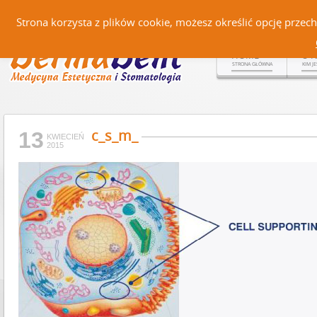
Czerteż 161, 38-500 Sanok |
Strona korzysta z plików cookie, możesz określić opcję prze
HOME
O 
STRONA GŁÓWNA
KIM J
c_s_m_
13
KWIECIEŃ
2015