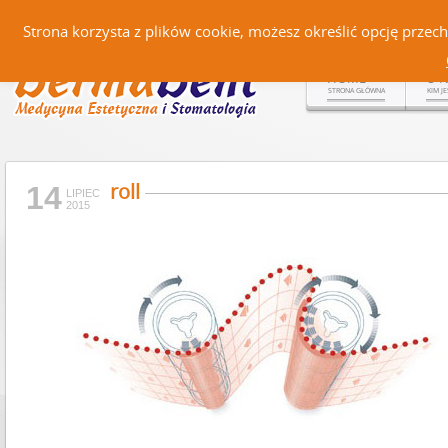
Czerteż 161, 38-500 Sanok |
Strona korzysta z plików cookie, możesz określić opcję prze
HOME
O 
STRONA GŁÓWNA
KIM J
roll
14
LIPIEC
2015