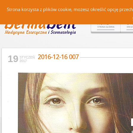
Czerteż 161, 38-500 Sanok |
Strona korzysta z plików cookie, możesz określić opcję prze
HOME
O 
STRONA GŁÓWNA
KIM J
2016-12-16 007
19
STYCZEŃ
2017