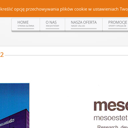
Czerteż 161, 38-500 Sanok | tel. (13) 464 99 92 | kom. +48 502 315 048 | kom.
określić opcję przechowywania plików cookie w ustawieniach Twoj
HOME
O NAS
NASZA OFERTA
PROMOCJE
STRONA GŁÓWNA
KIM JESTEŚMY
NASZE USŁUGI
OFERTY SPECJALNE
22