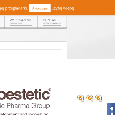
 +48 519 108 720 | kontakt@dermadent.pl |
Facebook
ej przeglądarki.
Czytaj więcej
Akceptuję
WYPOSAŻENIE
KONTAKT
GALERIA ZDJĘĆ
UMÓW SIĘ NA WIZYTĘ