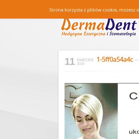
Strona korzysta z plików cookie, możesz 
1-5ff0a54a4c
11
KWIECIEŃ
2015