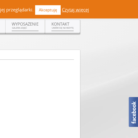
 +48 519 108 720 | kontakt@dermadent.pl |
Facebook
ej przeglądarki.
Czytaj więcej
Akceptuję
WYPOSAŻENIE
KONTAKT
GALERIA ZDJĘĆ
UMÓW SIĘ NA WIZYTĘ