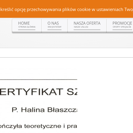
Czerteż 161, 38-500 Sanok | tel. (13) 464 99 92 | kom. +48 502 315 048 | kom.
określić opcję przechowywania plików cookie w ustawieniach Twoj
HOME
O NAS
NASZA OFERTA
PROMOCJE
STRONA GŁÓWNA
KIM JESTEŚMY
NASZE USŁUGI
OFERTY SPECJALNE