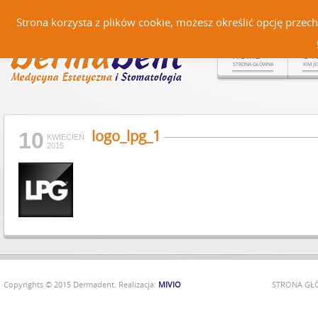
Czerteż 161, 38-500 Sanok |
Strona korzysta z plików cookie, możesz określić opcję prze
HOME
O 
STRONA GŁÓWNA
KIM J
logo_lpg_1
10
KWIECIEŃ
2015
Copyrights © 2015 Dermadent. Realizacja:
MIVIO
STRONA G