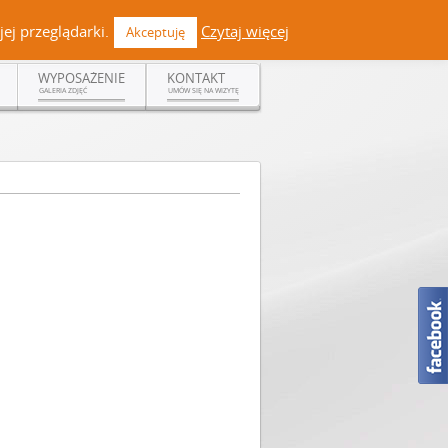
 +48 519 108 720 | kontakt@dermadent.pl |
Facebook
ej przeglądarki.
Czytaj więcej
Akceptuję
WYPOSAŻENIE
KONTAKT
GALERIA ZDJĘĆ
UMÓW SIĘ NA WIZYTĘ