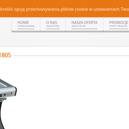
Czerteż 161, 38-500 Sanok | tel. (13) 464 99 92 | kom. +48 502 315 048 | kom.
określić opcję przechowywania plików cookie w ustawieniach Twoj
HOME
O NAS
NASZA OFERTA
PROMOCJE
STRONA GŁÓWNA
KIM JESTEŚMY
NASZE USŁUGI
OFERTY SPECJALNE
1805