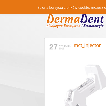
Strona korzysta z plików cookie, możesz 
mct_injector
27
KWIECIEŃ
2015