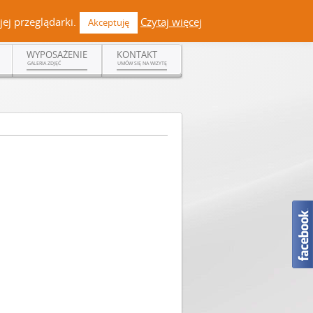
 +48 519 108 720 | kontakt@dermadent.pl |
Facebook
ej przeglądarki.
Czytaj więcej
Akceptuję
WYPOSAŻENIE
KONTAKT
GALERIA ZDJĘĆ
UMÓW SIĘ NA WIZYTĘ