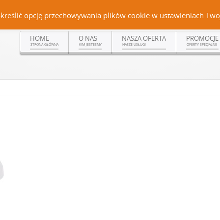
Czerteż 161, 38-500 Sanok | tel. (13) 464 99 92 | kom. +48 502 315 048 | kom.
określić opcję przechowywania plików cookie w ustawieniach Twoj
HOME
O NAS
NASZA OFERTA
PROMOCJE
STRONA GŁÓWNA
KIM JESTEŚMY
NASZE USŁUGI
OFERTY SPECJALNE