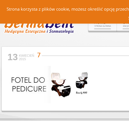
Czerteż 161, 38-500 Sanok |
Strona korzysta z plików cookie, możesz określić opcję prze
HOME
O 
STRONA GŁÓWNA
KIM J
7
13
KWIECIEŃ
2015