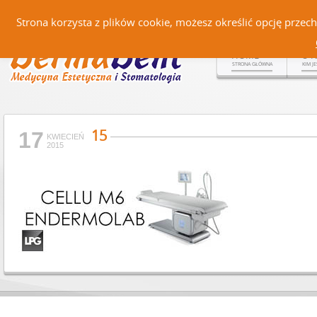
Czerteż 161, 38-500 Sanok |
Strona korzysta z plików cookie, możesz określić opcję prze
HOME
O 
STRONA GŁÓWNA
KIM J
15
17
KWIECIEŃ
2015