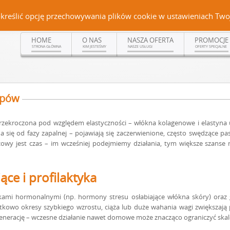
Czerteż 161, 38-500 Sanok | tel. (13) 464 99 92 | kom. +48 502 315 048 | kom.
określić opcję przechowywania plików cookie w ustawieniach Twoj
HOME
O NAS
NASZA OFERTA
PROMOCJE
STRONA GŁÓWNA
KIM JESTEŚMY
NASZE USŁUGI
OFERTY SPECJALNE
ępów
przekroczona pod względem elastyczności – włókna kolagenowe i elastyna 
a się od fazy zapalnej – pojawiają się zaczerwienione, często swędzące p
czowy jest czas – im wcześniej podejmiemy działania, tym większe szanse
ce i profilaktyka
ikami hormonalnymi (np. hormony stresu osłabiające włókna skóry) oraz 
atkowo okresy szybkiego wzrostu, ciąża lub duże wahania wagi zwiększaj
enerację – wczesne działanie nawet domowe może znacząco ograniczyć skal