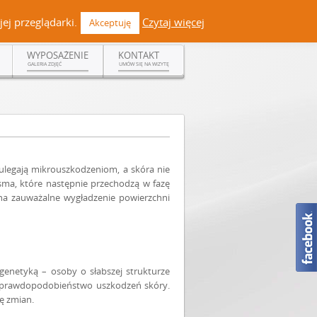
 +48 519 108 720 | kontakt@dermadent.pl |
Facebook
ej przeglądarki.
Czytaj więcej
Akceptuję
WYPOSAŻENIE
KONTAKT
GALERIA ZDJĘĆ
UMÓW SIĘ NA WIZYTĘ
ulegają mikrouszkodzeniom, a skóra nie
asma, które następnie przechodzą w fazę
 na zauważalne wygładzenie powierzchni
genetyką – osoby o słabszej strukturze
ą prawdopodobieństwo uszkodzeń skóry.
ę zmian.