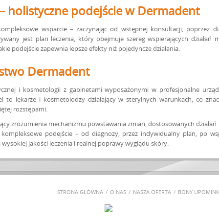
 holistyczne podejście w Dermadent
ompleksowe wsparcie – zaczynając od wstępnej konsultacji, poprzez di
wany jest plan leczenia, który obejmuje szereg wspierających działań ma
kie podejście zapewnia lepsze efekty niż pojedyncze działania.
eństwo Dermadent
cznej i kosmetologii z gabinetami wyposażonymi w profesjonalne urządz
el to lekarze i kosmetolodzy działający w sterylnych warunkach, co zn
ętej rozstępami.
ący zrozumienia mechanizmu powstawania zmian, dostosowanych działań r
kompleksowe podejście – od diagnozy, przez indywidualny plan, po wsp
ysokiej jakości leczenia i realnej poprawy wyglądu skóry.
STRONA GŁÓWNA
O NAS
NASZA OFERTA
BONY UPOMIN