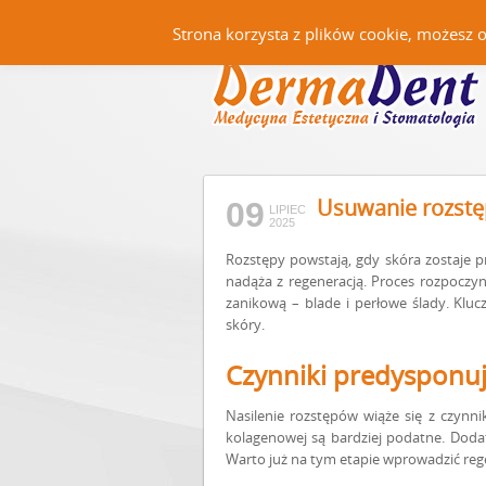
Strona korzysta z plików cookie, możesz 
Usuwanie rozst
09
LIPIEC
2025
Rozstępy powstają, gdy skóra zostaje 
nadąża z regeneracją. Proces rozpoczyn
zanikową – blade i perłowe ślady. Klu
skóry.
Czynniki predysponują
Nasilenie rozstępów wiąże się z czynn
kolagenowej są bardziej podatne. Dod
Warto już na tym etapie wprowadzić reg