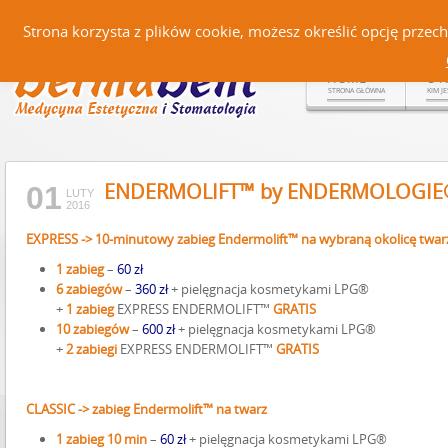
Czerteż 161, 38-500 Sanok |
Strona korzysta z plików cookie, możesz określić opcję prze
HOME
O 
STRONA GŁÓWNA
KIM J
ENDERMOLIFT™ by ENDERMOLOGIE
01
LUTY
2016
EXPRESS -> 10-minutowy zabieg Endermolift™ na wybraną okolicę twar
1 zabieg
–
60 zł
6 zabiegów
–
360 zł
+ pielęgnacja kosmetykami LPG®
+
1 zabieg
EXPRESS ENDERMOLIFT™
GRATIS
10 zabiegów
–
600 zł
+ pielęgnacja kosmetykami LPG®
+
2 zabiegi
EXPRESS ENDERMOLIFT™
GRATIS
CLASSIC -> zabieg Endermolift™ na twarz
1 zabieg 10 min
–
60 zł
+ pielęgnacja kosmetykami LPG®