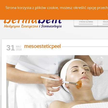
Czerteż 161, 38-500 Sanok |
Strona korzysta z plików cookie, możesz określić opcję prze
HOME
O 
STRONA GŁÓWNA
KIM J
mesoesteticpeel
31
MAJ
2016