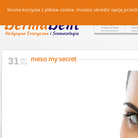
Czerteż 161, 38-500 Sanok |
Strona korzysta z plików cookie, możesz określić opcję prze
HOME
O 
STRONA GŁÓWNA
KIM J
meso my secret
31
MAJ
2016