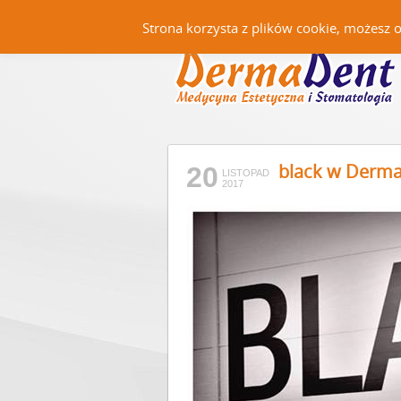
Strona korzysta z plików cookie, możesz 
black w Derm
20
LISTOPAD
2017