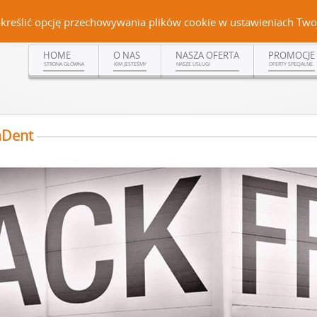
Czerteż 161, 38-500 Sanok | tel. (13) 464 99 92 | kom. +48 502 315 048 | kom.
określić opcję przechowywania plików cookie w ustawieniach Twoj
HOME
O NAS
NASZA OFERTA
PROMOCJE
STRONA GŁÓWNA
KIM JESTEŚMY
NASZE USŁUGI
OFERTY SPECJALNE
aDent