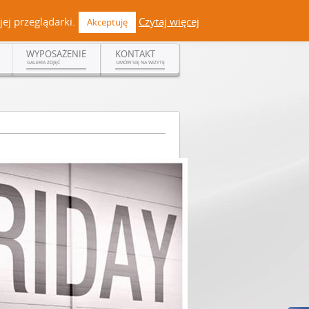
 +48 519 108 720 | kontakt@dermadent.pl |
Facebook
ej przeglądarki.
Czytaj więcej
Akceptuję
WYPOSAŻENIE
KONTAKT
GALERIA ZDJĘĆ
UMÓW SIĘ NA WIZYTĘ