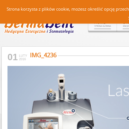
Czerteż 161, 38-500 Sanok |
Strona korzysta z plików cookie, możesz określić opcję prze
HOME
O 
STRONA GŁÓWNA
KIM J
IMG_4236
01
LUTY
2016